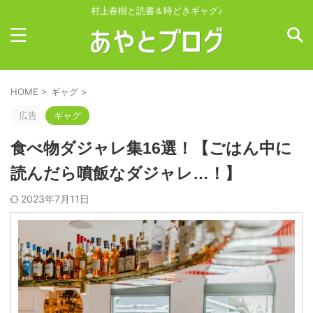
村上春樹と読書＆時どきギャグ♪
HOME
>
ギャグ
>
広告
ギャグ
食べ物ダジャレ集16選！【ごはん中に
読んだら噴飯なダジャレ…！】
2023年7月11日