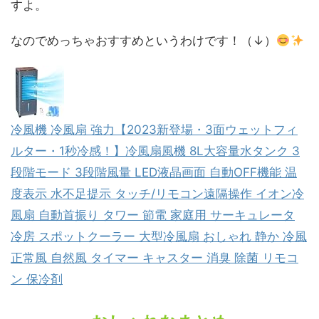
すよ。
なのでめっちゃおすすめというわけです！（↓）
冷風機 冷風扇 強力【2023新登場・3面ウェットフィ
ルター・1秒冷感！】冷風扇風機 8L大容量水タンク 3
段階モード 3段階風量 LED液晶画面 自動OFF機能 温
度表示 水不足提示 タッチ/リモコン遠隔操作 イオン冷
風扇 自動首振り タワー 節電 家庭用 サーキュレータ
冷房 スポットクーラー 大型冷風扇 おしゃれ 静か 冷風
正常風 自然風 タイマー キャスター 消臭 除菌 リモコ
ン 保冷剤