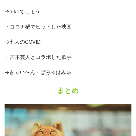
→aikoでしょう
・コロナ禍でヒットした映画
→七人のCOVID
・吉本芸人とコラボした歌手
→きゃい〜ん・ぱみゅぱみゅ
まとめ