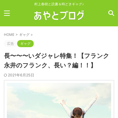
村上春樹と読書＆時どきギャグ♪
HOME
>
ギャグ
>
広告
ギャグ
長〜〜〜いダジャレ特集！【フランク
永井のフランク、長い？編！！】
2021年6月25日