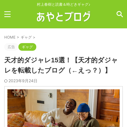
村上春樹と読書＆時どきギャグ♪
HOME
>
ギャグ
>
広告
ギャグ
天才的ダジャレ15選！【天才的ダジャ
レを転載したブログ（←えっ？）】
2023年9月24日