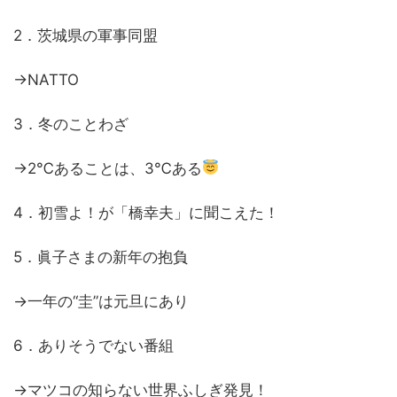
2．茨城県の軍事同盟
→NATTO
3．冬のことわざ
→2℃あることは、3℃ある
4．初雪よ！が「橋幸夫」に聞こえた！
5．眞子さまの新年の抱負
→一年の“圭”は元旦にあり
6．ありそうでない番組
→マツコの知らない世界ふしぎ発見！