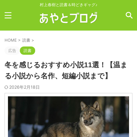
村上春樹と読書＆時どきギャグ♪
HOME
>
読書
>
広告
読書
冬を感じるおすすめ小説11選！【温ま
る小説から名作、短編小説まで】
2026年2月18日