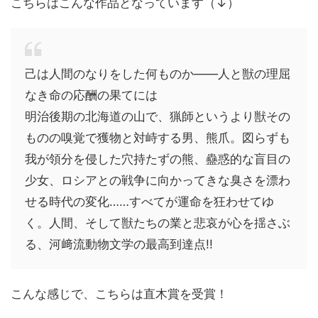
こちらはこんな作品となっています（↓）
己は人間のなりをした何ものか――人と獣の理屈
なき命の応酬の果てには
明治後期の北海道の山で、猟師というより獣その
ものの嗅覚で獲物と対峙する男、熊爪。図らずも
我が領分を侵した穴持たずの熊、蠱惑的な盲目の
少女、ロシアとの戦争に向かってきな臭さを漂わ
せる時代の変化……すべてが運命を狂わせてゆ
く。人間、そして獣たちの業と悲哀が心を揺さぶ
る、河﨑流動物文学の最高到達点!!
こんな感じで、こちらは直木賞を受賞！