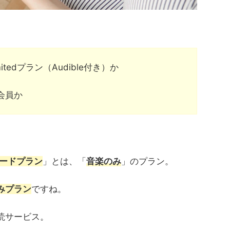
、
tedプラン（Audible付き）か
会員か
ードプラン
」とは、「
音楽のみ
」のプラン。
みプラン
ですね。
朗読サービス。