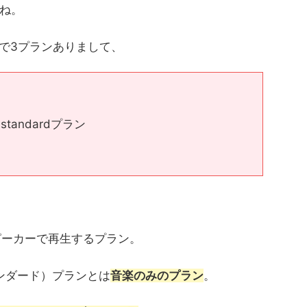
ね。
全部で3プランありまして、
ed standardプラン
スピーカーで再生するプラン。
d（スタンダード）プランとは
音楽のみのプラン
。