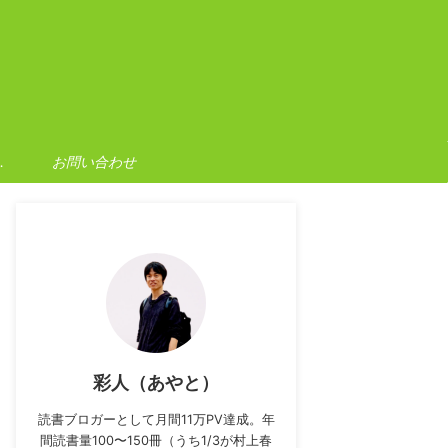
ポリシー
お問い合わせ
彩人（あやと）
読書ブロガーとして月間11万PV達成。年
間読書量100〜150冊（うち1/3が村上春