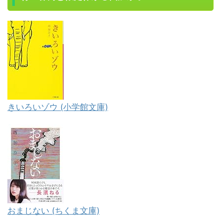
きいろいゾウ (小学館文庫)
おまじない (ちくま文庫)