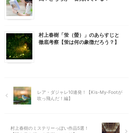
村上春樹「蛍（螢）」のあらすじと
徹底考察【蛍は何の象徴だろう？】
レア・ダジャレ10連発！【Kis-My-Footが
吹っ飛んだ！編】
村上春樹のミステリーっぽい作品5選！