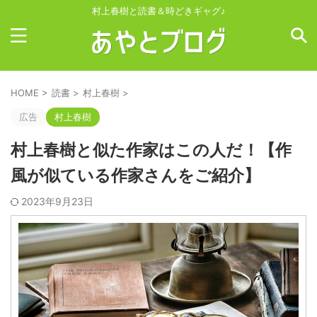
村上春樹と読書＆時どきギャグ♪
HOME
>
読書
>
村上春樹
>
広告
村上春樹
村上春樹と似た作家はこの人だ！【作
風が似ている作家さんをご紹介】
2023年9月23日