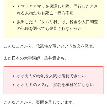
アマラとカマラを保護した際、同行したとさ
れる人物たちも死亡・行方不明
救出した「ゴタムリ村」は、税金や人口調査
の記録を調べても発見されなかった
こんなことから、信憑性が薄いという論文を発表。
また日本の大学講師・染井貴史も、
オオカミの母乳を人間は消化できない
オオカミのメスは、授乳を積極的にしない
こんなことから、疑問を呈しています。