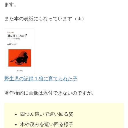
ます。
また本の表紙にもなっています（↓）
野生児の記録 1 狼に育てられた子
著作権的に画像は添付できないのですが、
四つん這いで這い回る姿
木や茂みを這い回る様子