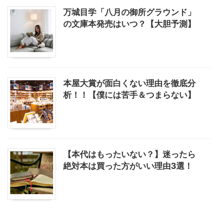
万城目学「八月の御所グラウンド」
の文庫本発売はいつ？【大胆予測】
本屋大賞が面白くない理由を徹底分
析！！【僕には苦手＆つまらない】
【本代はもったいない？】迷ったら
絶対本は買った方がいい理由3選！