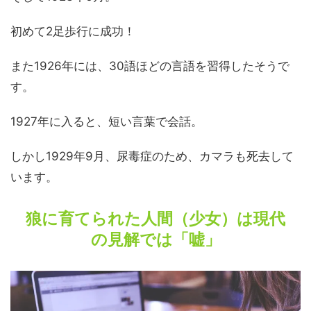
初めて2足歩行に成功！
また1926年には、30語ほどの言語を習得したそうで
す。
1927年に入ると、短い言葉で会話。
しかし1929年9月、尿毒症のため、カマラも死去して
います。
狼に育てられた人間（少女）は現代
の見解では「嘘」