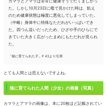
カマラとアマラは非常に健康そうでたくましかっ
た。しかし10月23日に檻で見かけた時は、飢え
のため健康状態は極度に悪化してしまっていた。
（中略）身体中に特殊なただれがいっぱいでき
た。四つん這いだったため、ひざや手のひらにで
きていた大きく広がったまめにもただれが見られ
た。
「狼に育てられた子」P 43より引用
とても人間とは思えないですよね。
狼に育てられた人間（少女）の画像（写真）
カマラとアマラの画像は、本に20枚ほど記載されてい