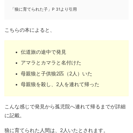
「狼に育てられた子」P 31より引用
こちらの本によると、
伝道旅の途中で発見
アマラとカマラと名付けた
母親狼と子供狼2匹（2人）いた
母親狼を殺し、2人を連れて帰った
こんな感じで発見から孤児院へ連れて帰るまでが詳細
に記載。
狼に育てられた人間は、2人いたとされます。