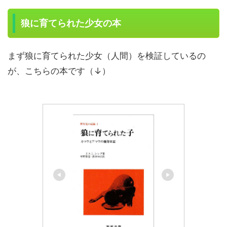
狼に育てられた少女の本
まず狼に育てられた少女（人間）を検証しているの
が、こちらの本です（↓）