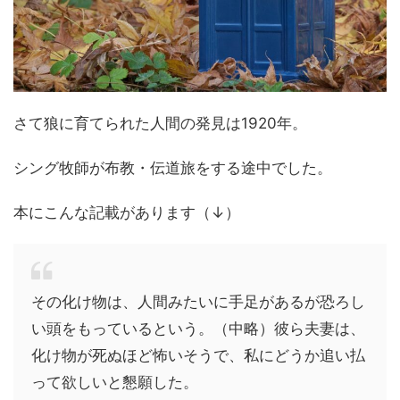
さて狼に育てられた人間の発見は1920年。
シング牧師が布教・伝道旅をする途中でした。
本にこんな記載があります（↓）
その化け物は、人間みたいに手足があるが恐ろし
い頭をもっているという。（中略）彼ら夫妻は、
化け物が死ぬほど怖いそうで、私にどうか追い払
って欲しいと懇願した。