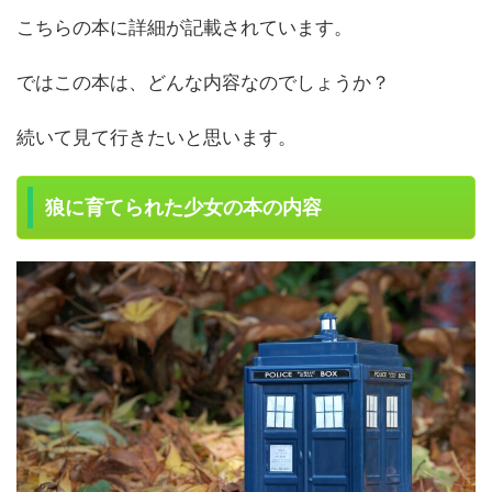
こちらの本に詳細が記載されています。
ではこの本は、どんな内容なのでしょうか？
続いて見て行きたいと思います。
狼に育てられた少女の本の内容