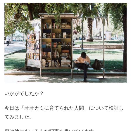
いかがでしたか？
今日は「オオカミに育てられた人間」について検証し
てみました。