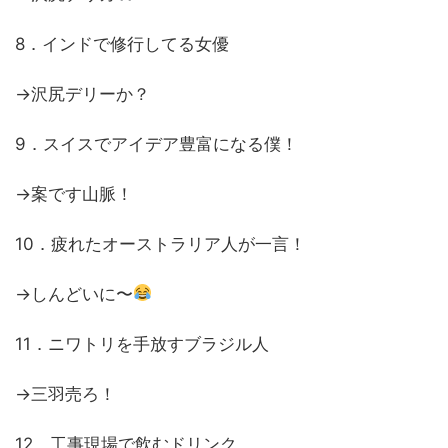
8．インドで修行してる女優
→沢尻デリーか？
9．スイスでアイデア豊富になる僕！
→案です山脈！
10．疲れたオーストラリア人が一言！
→しんどいに〜
11．ニワトリを手放すブラジル人
→三羽売ろ！
12．工事現場で飲むドリンク