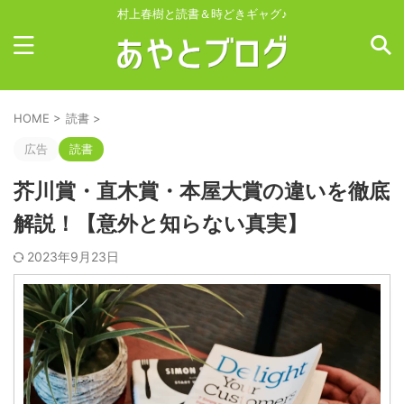
村上春樹と読書＆時どきギャグ♪
HOME
>
読書
>
広告
読書
芥川賞・直木賞・本屋大賞の違いを徹底
解説！【意外と知らない真実】
2023年9月23日