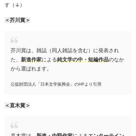
す（↓）
＜芥川賞＞
芥川賞は、雑誌（同人雑誌を含む）に発表され
た、
新進作家
による
純文学の中・短編作品
のなか
から選ばれます。
公益財団法人「日本文学振興会」のHPより引用
＜直木賞＞
直木賞は、
新進・中堅作家
による
エンターテイン