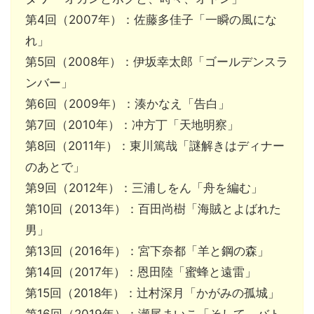
第4回（2007年）：佐藤多佳子「一瞬の風にな
れ」
第5回（2008年）：伊坂幸太郎「ゴールデンスラ
ンバー」
第6回（2009年）：湊かなえ「告白」
第7回（2010年）：冲方丁「天地明察」
第8回（2011年）：東川篤哉「謎解きはディナー
のあとで」
第9回（2012年）：三浦しをん「舟を編む」
第10回（2013年）：百田尚樹「海賊とよばれた
男」
第13回（2016年）：宮下奈都「羊と鋼の森」
第14回（2017年）：恩田陸「蜜蜂と遠雷」
第15回（2018年）：辻村深月「かがみの孤城」
第16回（2019年）：瀬尾まいこ「そして、バト