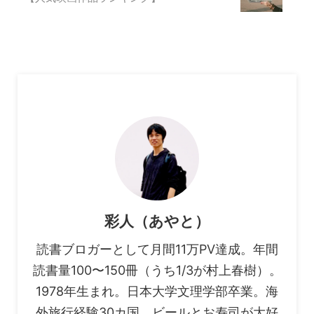
彩人（あやと）
読書ブロガーとして月間11万PV達成。年間
読書量100〜150冊（うち1/3が村上春樹）。
1978年生まれ。日本大学文理学部卒業。海
外旅行経験30カ国。ビールとお寿司が大好