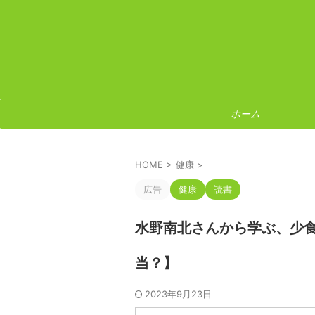
ホーム
HOME
>
健康
>
広告
健康
読書
水野南北さんから学ぶ、少食
当？】
2023年9月23日