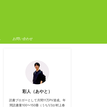
ポリシー
お問い合わせ
彩人（あやと）
読書ブロガーとして月間11万PV達成。年
間読書量100〜150冊（うち1/3が村上春