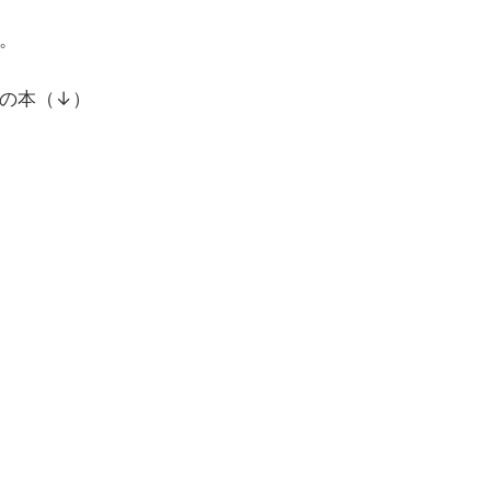
。
の本（↓）