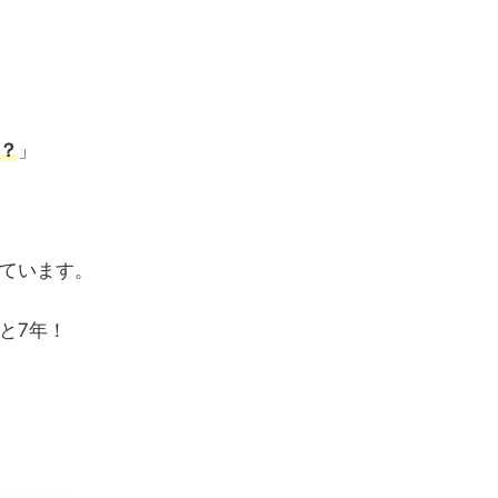
？
」
ています。
と7年！