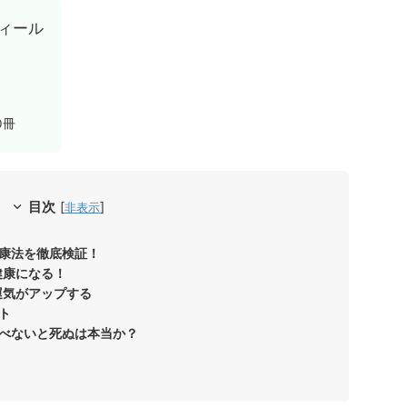
ィール
0冊
目次
[
]
非表示
康法を徹底検証！
健康になる！
運気がアップする
ト
べないと死ぬは本当か？