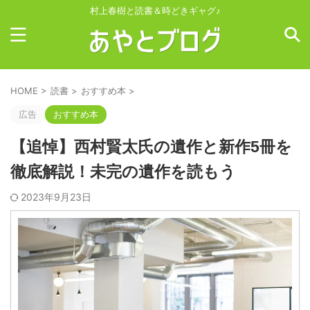
村上春樹と読書＆時どきギャグ♪
HOME
>
読書
>
おすすめ本
>
広告
おすすめ本
【追悼】西村賢太氏の遺作と新作5冊を
徹底解説！未完の遺作を読もう
2023年9月23日