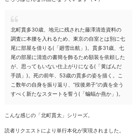
北町貫多30歳、地元に残された藤澤清造資料の
調査に本腰を入れるため、東京の自室とは別に七
尾に部屋を借りる(「廻雪出航」)。貫多31歳、七
尾の部屋に清造の書簡を飾るため額装を依頼した
が、思ってもいない仕上がりになる(「黄ばんだ
手蹟」)。死の前年、53歳の貫多の姿を描く。こ
こ数年の自身を振り返り、“歿後弟子”の責を全う
すべく新たなスタートを誓う(「蝙蝠か燕か」)。
こんな感じの「北町貫太」シリーズ。
読者リクエストにより単行本化が実現されました。