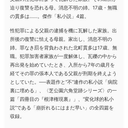
迫り復讐を恐れる母。消息不明の姉。17歳・無職
の貫多は……。傑作「私小説」4篇。
性犯罪による父親の逮捕を機に瓦解した家族。出
所後の復讐に怯える母親。家出し、消息不明の
姉。罪なき罰を背負わされた北町貫多は17歳、無
職。犯罪加害者家族が一度解体し、瓦礫の中から
再出発を始めていたとき、入所から7年の歳月を
経てその罪の張本人である父親が刑期を終えよう
としていた。──表題作と“不”連作の私小説「病院
裏に埋める」、〈芝公園六角堂跡シリーズ〉の一
篇「四冊目の『根津権現裏』」、“変化球的私小
説”である「崩折れるにはまだ早い」の全四篇を
収録。