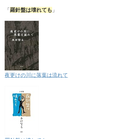
「
羅針盤は壊れても
」
夜更けの川に落葉は流れて