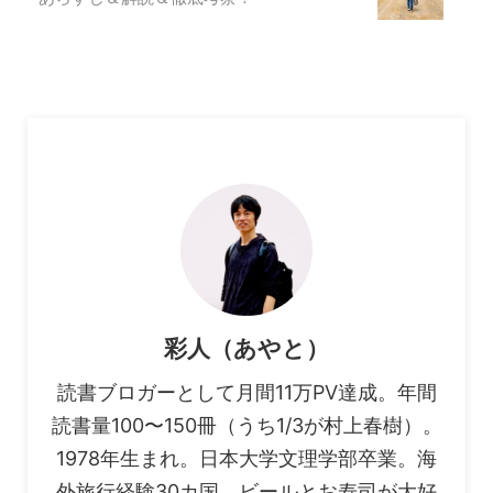
彩人（あやと）
読書ブロガーとして月間11万PV達成。年間
読書量100〜150冊（うち1/3が村上春樹）。
1978年生まれ。日本大学文理学部卒業。海
外旅行経験30カ国。ビールとお寿司が大好