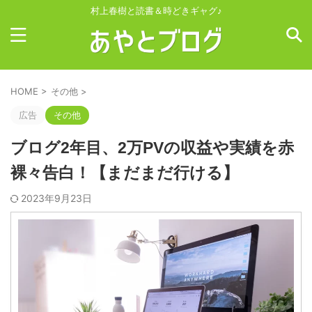
村上春樹と読書＆時どきギャグ♪
HOME
>
その他
>
広告
その他
ブログ2年目、2万PVの収益や実績を赤
裸々告白！【まだまだ行ける】
2023年9月23日