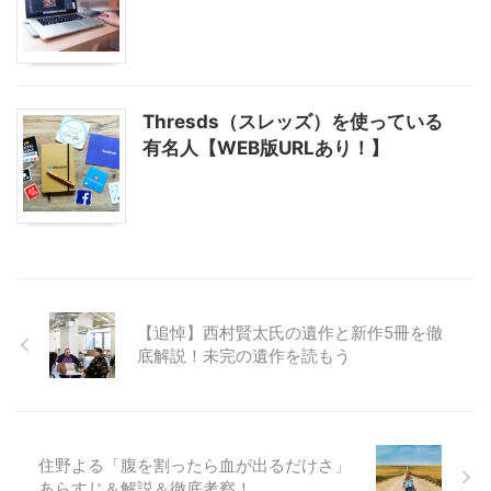
Thresds（スレッズ）を使っている
有名人【WEB版URLあり！】
【追悼】西村賢太氏の遺作と新作5冊を徹
底解説！未完の遺作を読もう
住野よる「腹を割ったら血が出るだけさ」
あらすじ＆解説＆徹底考察！