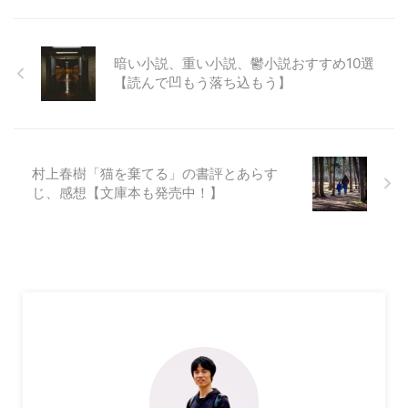
暗い小説、重い小説、鬱小説おすすめ10選
【読んで凹もう落ち込もう】
村上春樹「猫を棄てる」の書評とあらす
じ、感想【文庫本も発売中！】