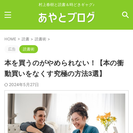
村上春樹と読書＆時どきギャグ♪
HOME
>
読書
>
読書術
>
広告
読書術
本を買うのがやめられない！【本の衝
動買いをなくす究極の方法3選】
2024年5月27日