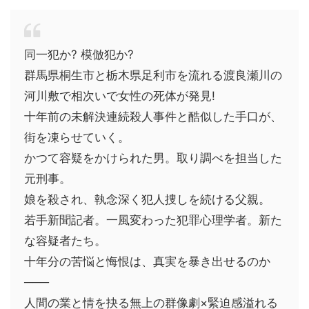
同一犯か? 模倣犯か?
群馬県桐生市と栃木県足利市を流れる渡良瀬川の
河川敷で相次いで女性の死体が発見!
十年前の未解決連続殺人事件と酷似した手口が、
街を凍らせていく。
かつて容疑をかけられた男。取り調べを担当した
元刑事。
娘を殺され、執念深く犯人捜しを続ける父親。
若手新聞記者。一風変わった犯罪心理学者。新た
な容疑者たち。
十年分の苦悩と悔恨は、真実を暴き出せるのか
───
人間の業と情を抉る無上の群像劇×緊迫感溢れる