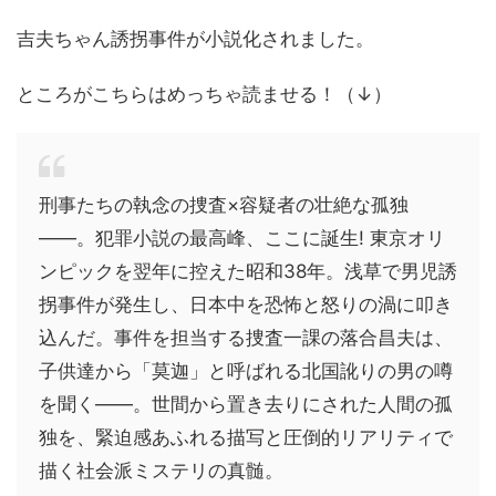
吉夫ちゃん誘拐事件が小説化されました。
ところがこちらはめっちゃ読ませる！（↓）
刑事たちの執念の捜査×容疑者の壮絶な孤独
――。犯罪小説の最高峰、ここに誕生! 東京オリ
ンピックを翌年に控えた昭和38年。浅草で男児誘
拐事件が発生し、日本中を恐怖と怒りの渦に叩き
込んだ。事件を担当する捜査一課の落合昌夫は、
子供達から「莫迦」と呼ばれる北国訛りの男の噂
を聞く――。世間から置き去りにされた人間の孤
独を、緊迫感あふれる描写と圧倒的リアリティで
描く社会派ミステリの真髄。