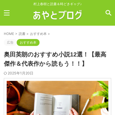
村上春樹と読書＆時どきギャグ♪
HOME
>
読書
>
おすすめ本
>
広告
おすすめ本
奥田英朗のおすすめ小説12選！【最高
傑作＆代表作から読もう！！】
2025年1月20日